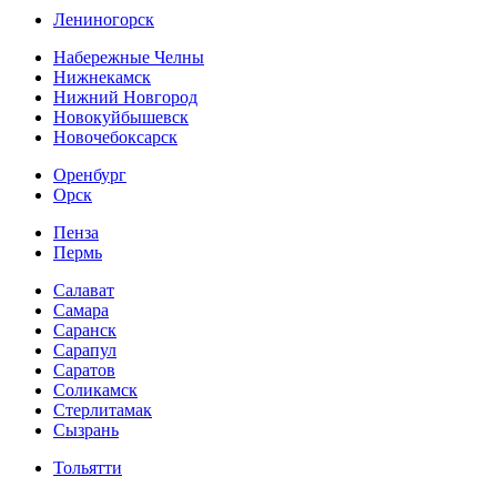
Лениногорск
Набережные Челны
Нижнекамск
Нижний Новгород
Новокуйбышевск
Новочебоксарск
Оренбург
Орск
Пенза
Пермь
Салават
Самара
Саранск
Сарапул
Саратов
Соликамск
Стерлитамак
Сызрань
Тольятти