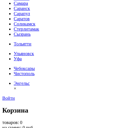
Самара
Саранск
Сарапул
Саратов
Соликамск
Стерлитамак
Сызрань
Тольятти
Ульяновск
Уфа
Чебоксары
Чистополь
Энгельс
×
Войти
Корзина
товаров: 0
на сумму: 0 руб.