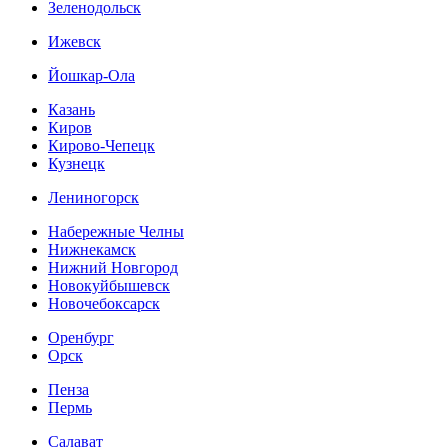
Зеленодольск
Ижевск
Йошкар-Ола
Казань
Киров
Кирово-Чепецк
Кузнецк
Лениногорск
Набережные Челны
Нижнекамск
Нижний Новгород
Новокуйбышевск
Новочебоксарск
Оренбург
Орск
Пенза
Пермь
Салават