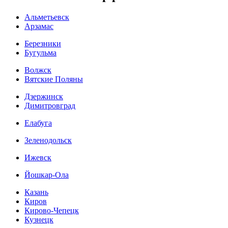
Альметьевск
Арзамас
Березники
Бугульма
Волжск
Вятские Поляны
Дзержинск
Димитровград
Елабуга
Зеленодольск
Ижевск
Йошкар-Ола
Казань
Киров
Кирово-Чепецк
Кузнецк