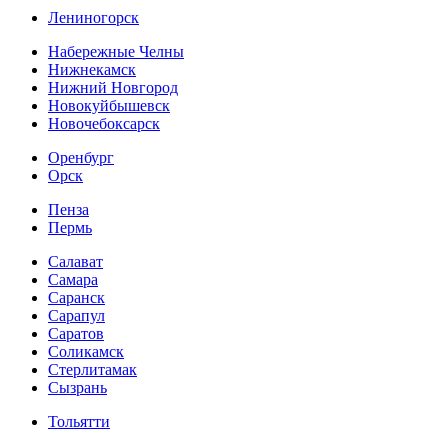
Лениногорск
Набережные Челны
Нижнекамск
Нижний Новгород
Новокуйбышевск
Новочебоксарск
Оренбург
Орск
Пенза
Пермь
Салават
Самара
Саранск
Сарапул
Саратов
Соликамск
Стерлитамак
Сызрань
Тольятти