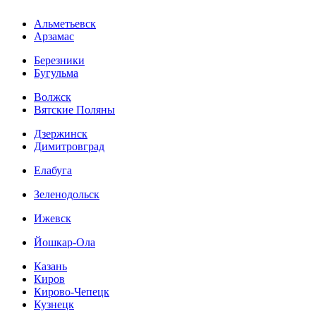
Альметьевск
Арзамас
Березники
Бугульма
Волжск
Вятские Поляны
Дзержинск
Димитровград
Елабуга
Зеленодольск
Ижевск
Йошкар-Ола
Казань
Киров
Кирово-Чепецк
Кузнецк