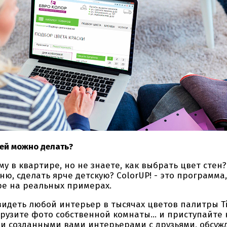
 ней можно делать?
квартире, но не знаете, как выбрать цвет стен? 
ю, сделать ярче детскую? ColorUP! - это программ
ре на реальных примерах.
видеть любой интерьер в тысячах цветов палитры Ti
узите фото собственной комнаты... и приступайте к
 созданными вами интерьерами с друзьями, обсужд