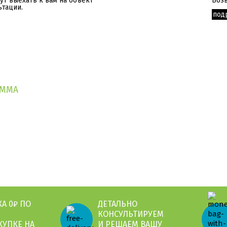
т выехать к вам на объект
Возв
ьтации.
под
АММА
А 0₽ ПО
ДЕТАЛЬНО
КОНСУЛЬТИРУЕМ
КУПКЕ НА
И РЕШАЕМ ВАШУ