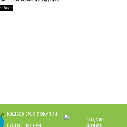
рат лакокрасочной продукции.
робнее
КЭШБЕК 5% С ПОКУПКИ
-
ОГО, УЖЕ
СУЩЕСТВЕННАЯ
ЗВОНЮ!