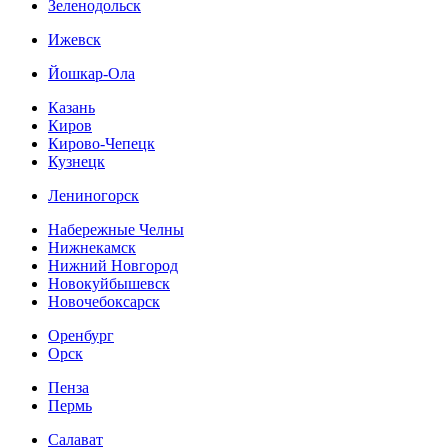
Зеленодольск
Ижевск
Йошкар-Ола
Казань
Киров
Кирово-Чепецк
Кузнецк
Лениногорск
Набережные Челны
Нижнекамск
Нижний Новгород
Новокуйбышевск
Новочебоксарск
Оренбург
Орск
Пенза
Пермь
Салават