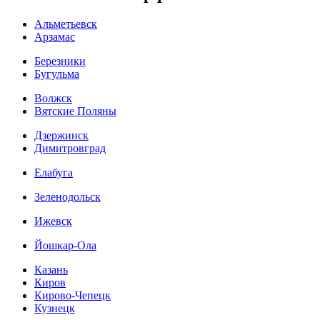
Альметьевск
Арзамас
Березники
Бугульма
Волжск
Вятские Поляны
Дзержинск
Димитровград
Елабуга
Зеленодольск
Ижевск
Йошкар-Ола
Казань
Киров
Кирово-Чепецк
Кузнецк