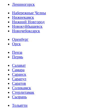
Лениногорск
Набережные Челны
Нижнекамск
Нижний Новгород
Новокуйбышевск
Новочебоксарск
Оренбург
Орск
Пенза
Пермь
Салават
Самара
Саранск
Сарапул
Саратов
Соликамск
Стерлитамак
Сызрань
Тольятти