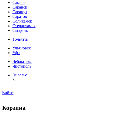
Самара
Саранск
Сарапул
Саратов
Соликамск
Стерлитамак
Сызрань
Тольятти
Ульяновск
Уфа
Чебоксары
Чистополь
Энгельс
×
Войти
Корзина